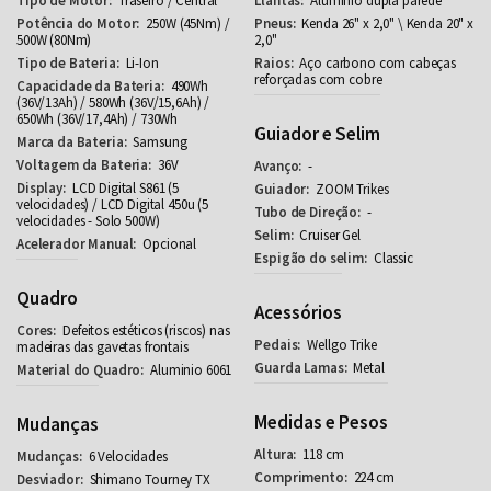
Traseiro / Central
Alumínio dupla parede
250W (45Nm) /
Kenda 26" x 2,0" \ Kenda 20" x
500W (80Nm)
2,0"
Li-Ion
Aço carbono com cabeças
reforçadas com cobre
490Wh
(36V/13Ah) / 580Wh (36V/15,6Ah) /
650Wh (36V/17,4Ah) / 730Wh
Guiador e Selim
Samsung
36V
-
LCD Digital S861 (5
ZOOM Trikes
velocidades) / LCD Digital 450u (5
-
velocidades - Solo 500W)
Cruiser Gel
Opcional
Classic
Quadro
Acessórios
Defeitos estéticos (riscos) nas
Wellgo Trike
madeiras das gavetas frontais
Metal
Aluminio 6061
Medidas e Pesos
Mudanças
118 cm
6 Velocidades
224 cm
Shimano Tourney TX