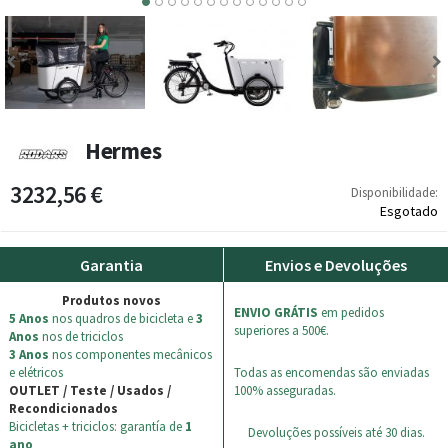
7
8
9
10
11
12
13
Hermes
3232,56 €
Disponibilidade:
Esgotado
Garantia
Envios e Devoluções
Produtos novos
ENVIO GRÁTIS
em pedidos
5 Anos
nos quadros de bicicleta e
3
superiores a 500€.
Anos
nos de triciclos
3 Anos
nos componentes mecânicos
e elétricos
Todas as encomendas são enviadas
OUTLET / Teste / Usados /
100% asseguradas.
Recondicionados
Bicicletas + triciclos: garantía de
1
Devoluções possíveis até 30 dias.
ano