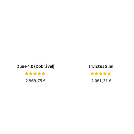
Dune 4.0 (Dobrável)
Invictus Slim
Classificação:
Classificação:
90%
100%
2 969,75 €
2 061,31 €