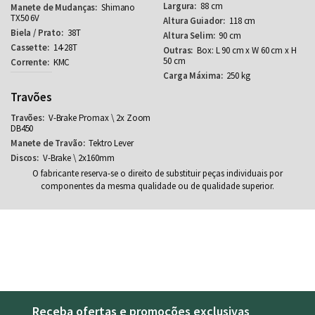
88 cm
Shimano
TX50 6V
118 cm
38T
90 cm
14-28T
Box: L 90 cm x W 60 cm x H
50 cm
KMC
250 kg
Travões
V-Brake Promax \ 2x Zoom
DB450
Tektro Lever
V-Brake \ 2x160mm
O fabricante reserva-se o direito de substituir peças individuais por
componentes da mesma qualidade ou de qualidade superior.
Receba ofertas e promoções exclusivas