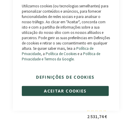
Close
Utilizamos cookies (ou tecnologias semelhantes) para
Cookie
Bar
personalizar conteúdos e anúncios, para fornecer
Artemis
Swish (Dobrável)
funcionalidades de redes sociais e para analisar o
2 794,55 €
Classificação:
nosso tráfego. Ao clicar em "Aceitar", concorda com
100%
isto e com a partilha de informações sobre a sua
3 495,37 €
utilização do nosso sítio com os nossos afiliados e
parceiros. Pode gerir as suas preferências em Definições
de cookies e retirar o seu consentimento em qualquer
altura. Se quiser saber mais, leia a
Política de
Privacidade
, a
Política de Cookies
e a
Política de
Privacidade e Termos da Google
.
DEFINIÇÕES DE COOKIES
ACEITAR COOKIES
Invictus
Classificação:
100%
2 531,74 €