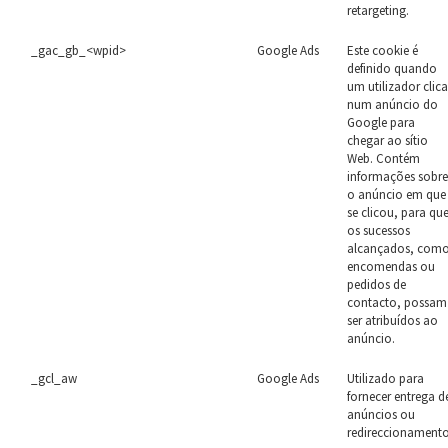
retargeting.
_gac_gb_<wpid>
Google Ads
Este cookie é
definido quando
um utilizador clic
num anúncio do
Google para
chegar ao sítio
Web. Contém
informações sobr
o anúncio em que
se clicou, para qu
os sucessos
alcançados, com
encomendas ou
pedidos de
contacto, possam
ser atribuídos ao
anúncio.
_gcl_aw
Google Ads
Utilizado para
fornecer entrega d
anúncios ou
redireccionamento