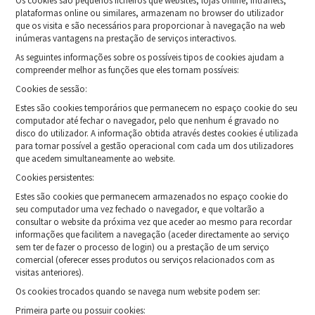
Os cookies são pequenos ficheiros que websites, lojas online, intranets,
plataformas online ou similares, armazenam no browser do utilizador
que os visita e são necessários para proporcionar à navegação na web
inúmeras vantagens na prestação de serviços interactivos.
As seguintes informações sobre os possíveis tipos de cookies ajudam a
compreender melhor as funções que eles tornam possíveis:
Cookies de sessão:
Estes são cookies temporários que permanecem no espaço cookie do seu
computador até fechar o navegador, pelo que nenhum é gravado no
disco do utilizador. A informação obtida através destes cookies é utilizada
para tornar possível a gestão operacional com cada um dos utilizadores
que acedem simultaneamente ao website.
Cookies persistentes:
Estes são cookies que permanecem armazenados no espaço cookie do
seu computador uma vez fechado o navegador, e que voltarão a
consultar o website da próxima vez que aceder ao mesmo para recordar
informações que facilitem a navegação (aceder directamente ao serviço
sem ter de fazer o processo de login) ou a prestação de um serviço
comercial (oferecer esses produtos ou serviços relacionados com as
visitas anteriores).
Os cookies trocados quando se navega num website podem ser:
Primeira parte ou possuir cookies: