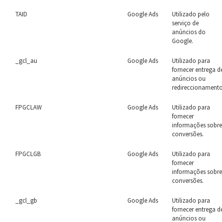
TAID
Google Ads
Utilizado pelo
serviço de
anúncios do
Google.
_gcl_au
Google Ads
Utilizado para
fornecer entrega d
anúncios ou
redireccionamento
FPGCLAW
Google Ads
Utilizado para
fornecer
informações sobr
conversões.
FPGCLGB
Google Ads
Utilizado para
fornecer
informações sobr
conversões.
_gcl_gb
Google Ads
Utilizado para
fornecer entrega d
anúncios ou