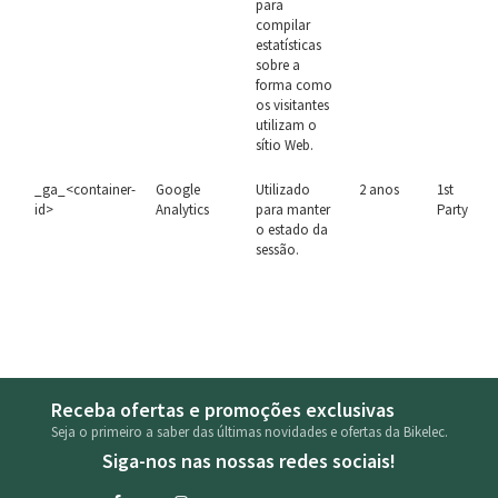
para
compilar
estatísticas
sobre a
forma como
os visitantes
utilizam o
sítio Web.
_ga_<container-
Google
Utilizado
2 anos
1st
id>
Analytics
para manter
Party
o estado da
sessão.
Receba ofertas e promoções exclusivas
Seja o primeiro a saber das últimas novidades e ofertas da Bikelec.
Siga-nos nas nossas redes sociais!