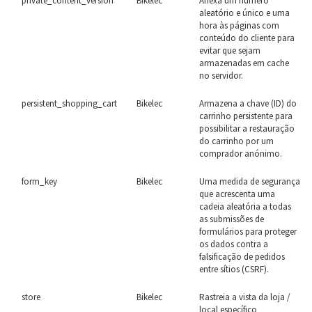
private_content_version
Bikelec
Anexa um número
aleatório e único e uma
hora às páginas com
conteúdo do cliente para
evitar que sejam
armazenadas em cache
no servidor.
persistent_shopping_cart
Bikelec
Armazena a chave (ID) do
carrinho persistente para
possibilitar a restauração
do carrinho por um
comprador anónimo.
form_key
Bikelec
Uma medida de segurança
que acrescenta uma
cadeia aleatória a todas
as submissões de
formulários para proteger
os dados contra a
falsificação de pedidos
entre sítios (CSRF).
store
Bikelec
Rastreia a vista da loja /
local específico