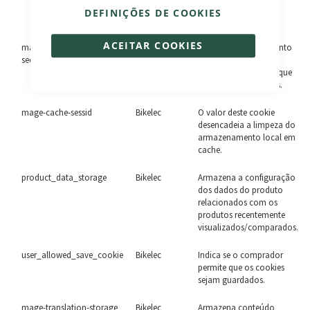
funções de comércio
DEFINIÇÕES DE COOKIES
eletrónico.
ACEITAR COOKIES
mage-cache-storage-
Bikelec
Força o armazenamento
section-invalidation
local de secções de
conteúdo específicas que
devem ser invalidadas.
mage-cache-sessid
Bikelec
O valor deste cookie
desencadeia a limpeza do
armazenamento local em
cache.
product_data_storage
Bikelec
Armazena a configuração
dos dados do produto
relacionados com os
produtos recentemente
visualizados/comparados.
user_allowed_save_cookie
Bikelec
Indica se o comprador
permite que os cookies
sejam guardados.
mage-translation-storage
Bikelec
Armazena conteúdo