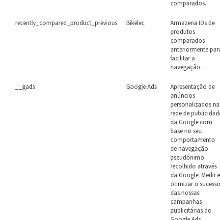
comparados.
recently_compared_product_previous
Bikelec
Armazena IDs de
produtos
comparados
anteriormente par
facilitar a
navegação.
__gads
Google Ads
Apresentação de
anúncios
personalizados na
rede de publicidad
da Google com
base no seu
comportamento
de navegação
pseudónimo
recolhido através
da Google. Medir 
otimizar o sucess
das nossas
campanhas
publicitárias do
Google Ads