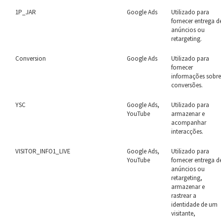
1P_JAR
Google Ads
Utilizado para
fornecer entrega d
anúncios ou
retargeting.
Conversion
Google Ads
Utilizado para
fornecer
informações sobr
conversões.
YSC
Google Ads,
Utilizado para
YouTube
armazenar e
acompanhar
interacções.
VISITOR_INFO1_LIVE
Google Ads,
Utilizado para
YouTube
fornecer entrega d
anúncios ou
retargeting,
armazenar e
rastrear a
identidade de um
visitante,