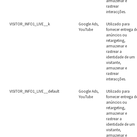
armazenar e
rastrear
interacções.
VISITOR_INFO1_LIVE__k
Google Ads,
Utilizado para
YouTube
fornecer entrega d
anúncios ou
retargeting,
armazenar e
rastrear a
identidade de um
visitante,
armazenar e
rastrear
interacções.
VISITOR_INFO1_LIVE__default
Google Ads,
Utilizado para
YouTube
fornecer entrega d
anúncios ou
retargeting,
armazenar e
rastrear a
identidade de um
visitante,
armazenar e