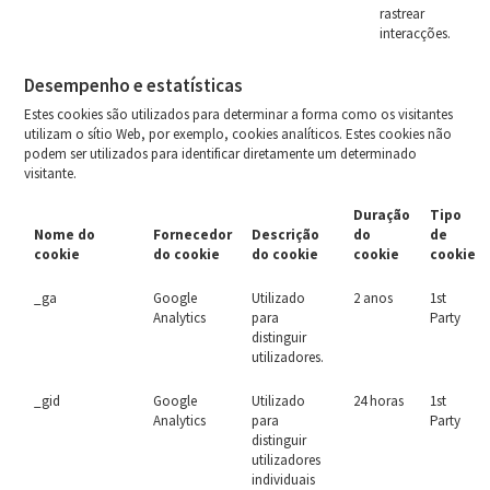
rastrear
interacções.
Desempenho e estatísticas
Estes cookies são utilizados para determinar a forma como os visitantes
utilizam o sítio Web, por exemplo, cookies analíticos. Estes cookies não
podem ser utilizados para identificar diretamente um determinado
visitante.
Duração
Tipo
Nome do
Fornecedor
Descrição
do
de
cookie
do cookie
do cookie
cookie
cookie
_ga
Google
Utilizado
2 anos
1st
Analytics
para
Party
distinguir
utilizadores.
_gid
Google
Utilizado
24 horas
1st
Analytics
para
Party
distinguir
utilizadores
individuais