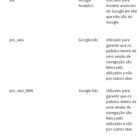
IDE
Google
Utilizado para
Analytics
mostrar anúncios
do Google em site
que não são do
Google.
pm_sess
Google Ads
Utilizado para
garantir que os
pedidos dentro de
uma sessão de
navegação são
feitos pelo
utilizador e não
por outros sites
pm_sess_NNN
Google Ads
Utilizado para
garantir que os
pedidos dentro de
uma sessão de
navegação são
feitos pelo
utilizador e não
por outros sites