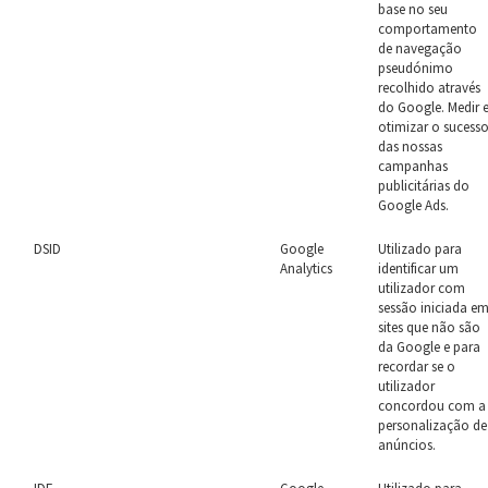
base no seu
comportamento
de navegação
pseudónimo
recolhido através
do Google. Medir 
otimizar o sucess
das nossas
campanhas
publicitárias do
Google Ads.
DSID
Google
Utilizado para
Analytics
identificar um
utilizador com
sessão iniciada e
sites que não são
da Google e para
recordar se o
utilizador
concordou com a
personalização de
anúncios.