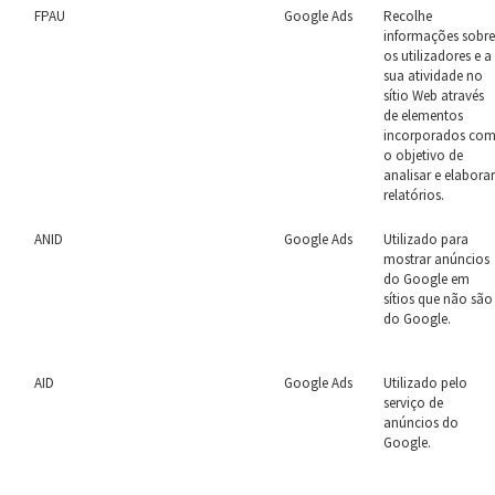
FPAU
Google Ads
Recolhe
informações sobr
os utilizadores e a
sua atividade no
sítio Web através
de elementos
incorporados co
o objetivo de
analisar e elabora
relatórios.
ANID
Google Ads
Utilizado para
mostrar anúncios
do Google em
sítios que não são
do Google.
AID
Google Ads
Utilizado pelo
serviço de
anúncios do
Google.