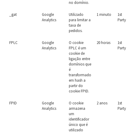
no domínio.
_gat
Google
Utilizado
1 minuto
1st
Analytics
para limitar a
Party
taxa de
pedidos.
FPLC
Google
O cookie
20 horas
1st
Analytics
FPLC é um
Party
cookie de
ligação entre
domínios que
é
transformado
em hash a
partir do
cookie FPID.
FPID
Google
O cookie
2 anos
1st
Analytics
armazena
Party
um
identificador
único que é
utilizado