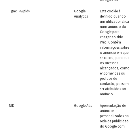
_gac_<wpid>
Google
Este cookie é
Analytics
definido quando
um utilizador clic
num anúncio do
Google para
chegar ao sítio
Web. Contém
informações sobr
o anúncio em que
se clicou, para qu
os sucessos
alcançados, com
encomendas ou
pedidos de
contacto, possam
ser atribuídos ao
anúncio.
NID
Google Ads
Apresentação de
anúncios
personalizados na
rede de publicidad
do Google com