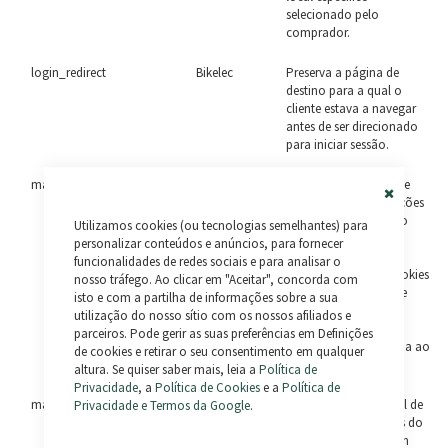
selecionado pelo
comprador.
login_redirect
Bikelec
Preserva a página de
destino para a qual o
cliente estava a navegar
antes de ser direcionado
para iniciar sessão.
mage-messages
Bikelec
Rastreia mensagens de
erro e outras notificações
Close
que são mostradas ao
Utilizamos cookies (ou tecnologias semelhantes) para
Cookie
utilizador, como a
Bar
personalizar conteúdos e anúncios, para fornecer
mensagem de
funcionalidades de redes sociais e para analisar o
consentimento de cookies
nosso tráfego. Ao clicar em "Aceitar", concorda com
e várias mensagens de
isto e com a partilha de informações sobre a sua
erro. A mensagem é
utilização do nosso sítio com os nossos afiliados e
eliminada do cookie
parceiros. Pode gerir as suas preferências em Definições
depois de ser mostrada ao
de cookies e retirar o seu consentimento em qualquer
comprador.
altura. Se quiser saber mais, leia a
Política de
Privacidade
, a
Política de Cookies
e a
Política de
mage-cache-storage
Bikelec
Armazenamento local de
Privacidade e Termos da Google
.
conteúdos específicos do
visitante que permitem