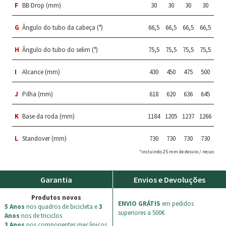
F
BB Drop (mm)
30
30
30
30
G
Ângulo do tubo da cabeça (°)
66,5
66,5
66,5
66,5
H
Ângulo do tubo do selim (°)
75,5
75,5
75,5
75,5
I
Alcance (mm)
430
450
475
500
J
Pilha (mm)
618
620
636
645
K
Base da roda (mm)
1184
1205
1237
1266
L
Standover (mm)
730
730
730
730
*incluindo 25 mm de desvio / recuo
Garantia
Envios e Devoluções
Produtos novos
ENVIO GRÁTIS
em pedidos
5 Anos
nos quadros de bicicleta e
3
superiores a 500€.
Anos
nos de triciclos
3 Anos
nos componentes mecânicos