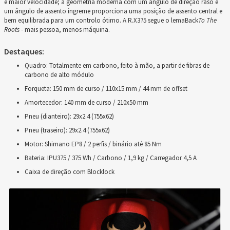
e maior velocidade; a geometria moderna com um ângulo de direção raso e
um ângulo de assento íngreme proporciona uma posição de assento central e
bem equilibrada para um controlo ótimo. A R.X375 segue o lemaBack
To The
Roots -
mais pessoa, menos máquina.
Destaques:
Quadro: Totalmente em carbono, feito à mão, a partir de fibras de
carbono de alto módulo
Forqueta: 150 mm de curso / 110x15 mm / 44 mm de offset
Amortecedor: 140 mm de curso / 210x50 mm
Pneu (dianteiro): 29x2.4 (755x62)
Pneu (traseiro): 29x2.4 (755x62)
Motor: Shimano EP8 / 2 perfis / binário até 85 Nm
Bateria: IPU375 / 375 Wh / Carbono / 1,9 kg / Carregador 4,5 A
Caixa de direção com Blocklock