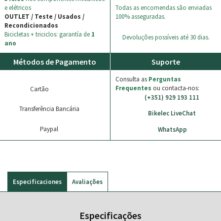
e elétricos
Todas as encomendas são enviadas
OUTLET / Teste / Usados /
100% asseguradas.
Recondicionados
Bicicletas + triciclos: garantía de
1
Devoluções possíveis até 30 dias.
ano
Métodos de Pagamento
Suporte
Consulta as
Perguntas
Frequentes
ou contacta-nos:
Cartão
(+351) 929 193 111
Transferência Bancária
Bikelec LiveChat
Paypal
WhatsApp
Especificaciones
Avaliações
Especificações