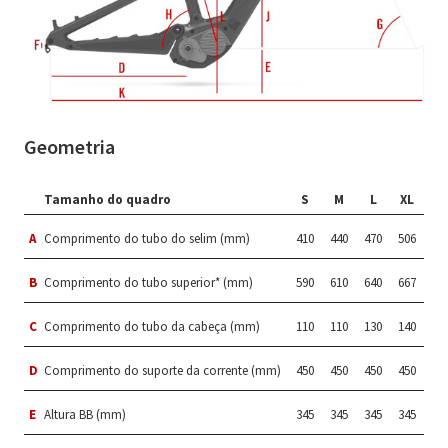
Geometria
Tamanho do quadro
S
M
L
XL
A
Comprimento do tubo do selim (mm)
410
440
470
506
B
Comprimento do tubo superior* (mm)
590
610
640
667
C
Comprimento do tubo da cabeça (mm)
110
110
130
140
D
Comprimento do suporte da corrente (mm)
450
450
450
450
E
Altura BB (mm)
345
345
345
345