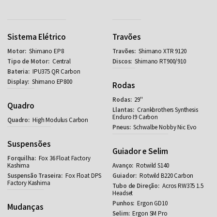
Sistema Elétrico
Travões
Shimano EP8
Shimano XTR 9120
Central
Shimano RT900/910
IPU375 QR Carbon
Shimano EP800
Rodas
29''
Quadro
Crankbrothers Synthesis
Enduro I9 Carbon
High Modulus Carbon
Schwalbe Nobby Nic Evo
Suspensões
Guiador e Selim
Fox 36 Float Factory
Kashima
Rotwild S140
Fox Float DPS
Rotwild B220 Carbon
Factory Kashima
Acros RW375 1.5
Headset
Ergon GD10
Mudanças
Ergon SM Pro