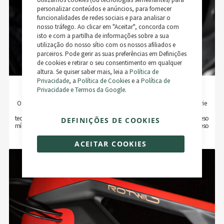
Cookie
Bar
personalizar conteúdos e anúncios, para fornecer
funcionalidades de redes sociais e para analisar o
nosso tráfego. Ao clicar em "Aceitar", concorda com
isto e com a partilha de informações sobre a sua
utilização do nosso sítio com os nossos afiliados e
parceiros. Pode gerir as suas preferências em Definições
de cookies e retirar o seu consentimento em qualquer
altura. Se quiser saber mais, leia a
Política de
Privacidade
, a
Política de Cookies
e a
Política de
Rotwild IPU375
Privacidade e Termos da Google
.
O armazenamento de energia específico para o grupo-alvo da nossa série
Aggressive convence com uma capacidade de bateria de 360 Wh e
tecnologia de células de alto desempenho (tipo 21700/5.0 Ah) com um peso
DEFINIÇÕES DE COOKIES
mínimo e baixo de 1,9 kg, graças à caixa de carbono feita à mão com peso
optimizado.
ACEITAR COOKIES