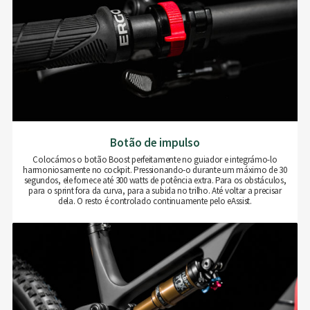
Botão de impulso
Colocámos o botão Boost perfeitamente no guiador e integrámo-lo
harmoniosamente no cockpit. Pressionando-o durante um máximo de 30
segundos, ele fornece até 300 watts de potência extra. Para os obstáculos,
para o sprint fora da curva, para a subida no trilho. Até voltar a precisar
dela. O resto é controlado continuamente pelo eAssist.