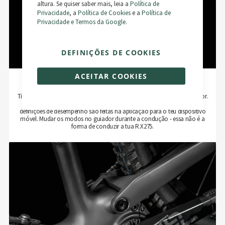
altura. Se quiser saber mais, leia a
Política de
Privacidade
, a
Política de Cookies
e a
Política de
Privacidade e Termos da Google
.
DEFINIÇÕES DE COOKIES
ACEITAR COOKIES
Ecrã integrado
Tirámos o visor da vista direta. Está integrado no centro do tubo superior.
Aqui encontrarás as informações e dados mais importantes. Todas as
definições de desempenho são feitas na aplicação para o teu dispositivo
móvel. Mudar os modos no guiador durante a condução - essa não é a
forma de conduzir a tua R.X275.