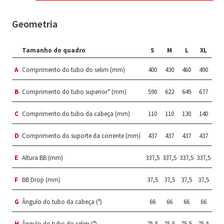
Geometria
Tamanho do quadro
S
M
L
XL
A
Comprimento do tubo do selim (mm)
400
430
460
490
B
Comprimento do tubo superior* (mm)
590
622
649
677
C
Comprimento do tubo da cabeça (mm)
110
110
130
140
D
Comprimento do suporte da corrente (mm)
437
437
437
437
E
Altura BB (mm)
337,5
337,5
337,5
337,5
F
BB Drop (mm)
37,5
37,5
37,5
37,5
G
Ângulo do tubo da cabeça (°)
66
66
66
66
H
Ângulo do tubo do selim (°)
75,5
75,5
75,5
75,5