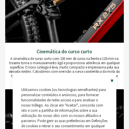
Cinemática do curso curto
A cinemática de curso curto com 130 mm de curso na frente e 120 mm na
traseira torna o manuseamento ágil e proporciona aderência em qualquer
superfície. O novo Linkage é leve, muito compacto e impressiona pela sua
elevada rigidez. Calculámos com precisão a curva caraterística da mola do
triângulo traseiro em simulações e combinámo-las com experiências de
testes no terreno.
Close
Utilizamos cookies (ou tecnologias semelhantes) para
Cookie
Bar
personalizar conteúdos e anúncios, para fornecer
funcionalidades de redes sociais e para analisar o
nosso tráfego. Ao clicar em "Aceitar", concorda com
isto e com a partilha de informações sobre a sua
utilização do nosso sítio com os nossos afiliados e
parceiros. Pode gerir as suas preferências em Definições
de cookies e retirar o seu consentimento em qualquer