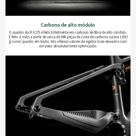
Carbono de alto módulo
O quadro da R.X275 é feito totalmente em carbono de fibra de alto módulo.
É feito à mão a partir de cerca de 580 peças de corte de carbono e pesa 1.893
g como quadro em bruto. Isto oferece valores de rigidez mais elevados com
um peso absolutamente optimizado.