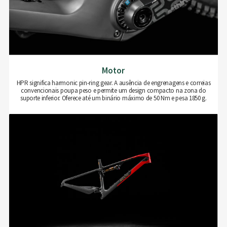
Motor
HPR significa harmonic pin-ring gear. A ausência de engrenagens e correias
convencionais poupa peso e permite um design compacto na zona do
suporte inferior. Oferece até um binário máximo de 50 Nm e pesa 1850 g.