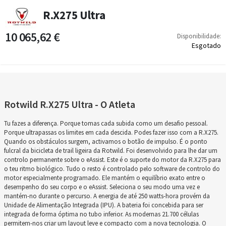
R.X275 Ultra
10 065,62 €
Disponibilidade:
Esgotado
Rotwild R.X275 Ultra - O Atleta
Tu fazes a diferença. Porque tomas cada subida como um desafio pessoal.
Porque ultrapassas os limites em cada descida. Podes fazer isso com a R.X275.
Quando os obstáculos surgem, activamos o botão de impulso. É o ponto
fulcral da bicicleta de trail ligeira da Rotwild. Foi desenvolvido para lhe dar um
controlo permanente sobre o eAssist. Este é o suporte do motor da R.X275 para
o teu ritmo biológico. Tudo o resto é controlado pelo software de controlo do
motor especialmente programado. Ele mantém o equilíbrio exato entre o
desempenho do seu corpo e o eAssist. Seleciona o seu modo uma vez e
mantém-no durante o percurso. A energia de até 250 watts-hora provém da
Unidade de Alimentação Integrada (IPU). A bateria foi concebida para ser
integrada de forma óptima no tubo inferior. As modernas 21.700 células
permitem-nos criar um layout leve e compacto com a nova tecnologia. O