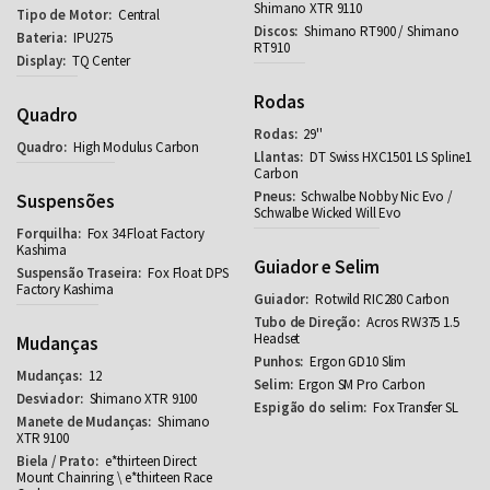
Shimano XTR 9110
Central
Shimano RT900 / Shimano
IPU275
RT910
TQ Center
Rodas
Quadro
29''
High Modulus Carbon
DT Swiss HXC1501 LS Spline1
Carbon
Schwalbe Nobby Nic Evo /
Suspensões
Schwalbe Wicked Will Evo
Fox 34 Float Factory
Kashima
Guiador e Selim
Fox Float DPS
Factory Kashima
Rotwild RIC280 Carbon
Acros RW375 1.5
Headset
Mudanças
Ergon GD10 Slim
12
Ergon SM Pro Carbon
Shimano XTR 9100
Fox Transfer SL
Shimano
XTR 9100
e*thirteen Direct
Mount Chainring \ e*thirteen Race