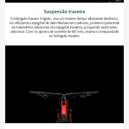
Suspensão traseira
O triângulo traseiro é rígido, mas ao mesmo tempo altamente dinâmico.
Ao utilizarmos espigões de selim flexíveis em carbono, podemos prescindir
de rolamentos adicionais nos espigões traseiros, poupando assim peso
adicional. Com os apoios de corrente de 437 mm, criamos compacidade
no triângulo traseiro.