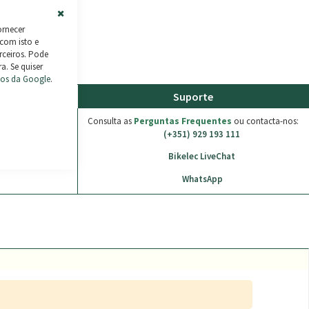
Close
ornecer
Cookie
 com isto e
Bar
rceiros. Pode
a. Se quiser
mos da Google
.
ento
Suporte
Consulta as
Perguntas Frequentes
ou contacta-nos:
(+351) 929 193 111
Bikelec LiveChat
WhatsApp