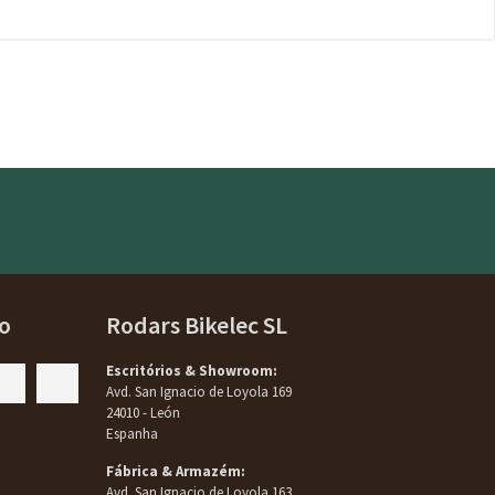
o
Rodars Bikelec SL
Escritórios & Showroom:
Avd. San Ignacio de Loyola 169
24010 - León
Espanha
Fábrica & Armazém:
Avd. San Ignacio de Loyola 163