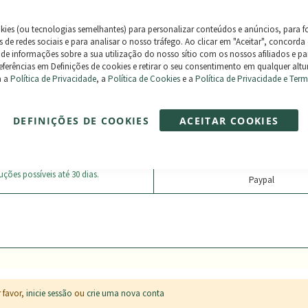
kies (ou tecnologias semelhantes) para personalizar conteúdos e anúncios, para f
 de redes sociais e para analisar o nosso tráfego. Ao clicar em "Aceitar", concorda
 de informações sobre a sua utilização do nosso sítio com os nossos afiliados e pa
referências em Definições de cookies e retirar o seu consentimento em qualquer altur
a a
Política de Privacidade
, a
Política de Cookies
e a
Política de Privacidade e Ter
vios e Devoluções
Métodos de Pagam
DEFINIÇÕES DE COOKIES
ACEITAR COOKIES
TIS
em pedidos superiores a 500€.
Cartão
ndas são enviadas 100% asseguradas.
Transferência Bancária
ções possíveis até 30 dias.
Paypal
 favor,
inicie sessão
ou
crie uma nova conta