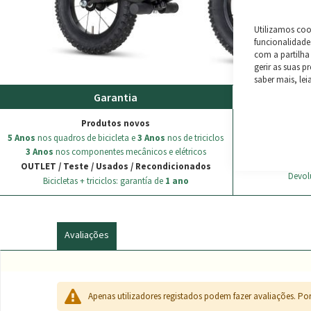
Utilizamos coo
funcionalidades
com a partilha
gerir as suas p
saber mais, lei
Garantia
En
Produtos novos
ENVIO GRÁ
5 Anos
nos quadros de bicicleta e
3 Anos
nos de triciclos
3 Anos
nos componentes mecânicos e elétricos
Todas as encome
OUTLET / Teste / Usados / Recondicionados
Devolu
Bicicletas + triciclos: garantía de
1 ano
Avaliações
Apenas utilizadores registados podem fazer avaliações. Por