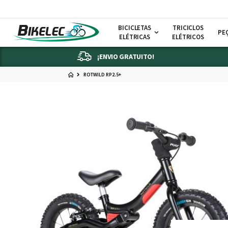
BICICLETAS
TRICICLOS
PE
ELÉTRICAS
ELÉTRICOS
¡ENVIO GRATUITO!
ROTWILD RP2.5+