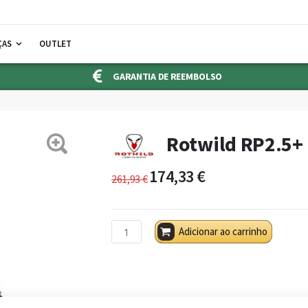
ÇAS
OUTLET
GARANTIA DE REEMBOLSO
Rotwild RP2.5+
174,33 €
261,93 €
Adicionar ao carrinho