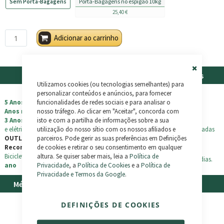
Sem Porta-Bagagens
Porta-Bagagens no espigão 10kg
25,40 €
Adicionar ao carrinho
Garantia
Envios e Devoluções
Close
Utilizamos cookies (ou tecnologias semelhantes) para
Cookie
Bar
personalizar conteúdos e anúncios, para fornecer
Produtos novos
ENVIO GRÁTIS
em pedidos
funcionalidades de redes sociais e para analisar o
5 Anos
nos quadros de bicicleta e
3
superiores a 500€.
nosso tráfego. Ao clicar em "Aceitar", concorda com
Anos
nos de triciclos
isto e com a partilha de informações sobre a sua
3 Anos
nos componentes mecânicos
utilização do nosso sítio com os nossos afiliados e
e elétricos
Todas as encomendas são enviadas
parceiros. Pode gerir as suas preferências em Definições
OUTLET / Teste / Usados /
100% asseguradas.
de cookies e retirar o seu consentimento em qualquer
Recondicionados
altura. Se quiser saber mais, leia a
Política de
Bicicletas + triciclos: garantía de
1
Devoluções possíveis até 30 dias.
Privacidade
, a
Política de Cookies
e a
Política de
ano
Privacidade e Termos da Google
.
Métodos de Pagamento
Suporte
Consulta as
Perguntas
DEFINIÇÕES DE COOKIES
Frequentes
ou contacta-nos:
Cartão
(+351) 929 193 111