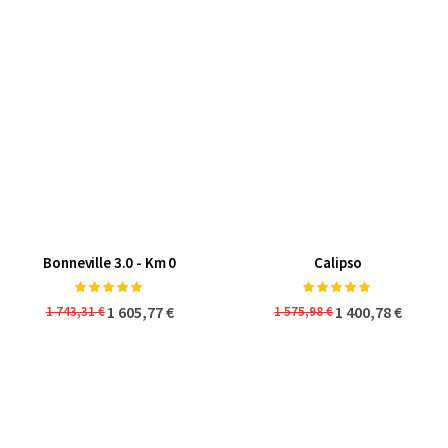
Bonneville 3.0 - Km 0
Calipso
Classificação:
Classificação:
100%
100%
1 605,77 €
1 400,78 €
1 743,31 €
1 575,98 €