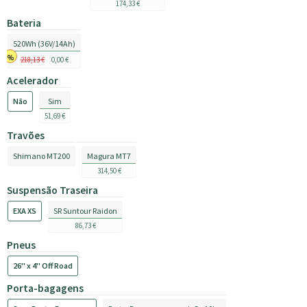
174,33 €
Bateria
520Wh (36V/14Ah)
218,13 €
0,00 €
Acelerador
Não
Sim
51,69 €
Travões
Shimano MT200
Magura MT7
314,50 €
Suspensão Traseira
EXA XS
SR Suntour Raidon
86,73 €
Pneus
26'' x 4'' Off Road
Porta-bagagens