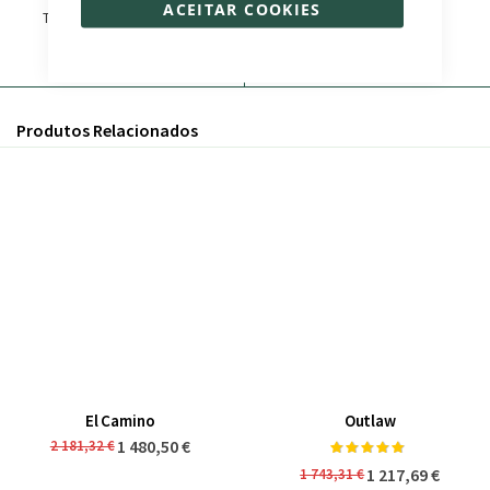
ACEITAR COOKIES
Transferência Bancária
Bikelec LiveChat
Paypal
WhatsApp
Produtos Relacionados
El Camino
Outlaw
Classificação:
1 480,50 €
2 181,32 €
98%
1 217,69 €
1 743,31 €