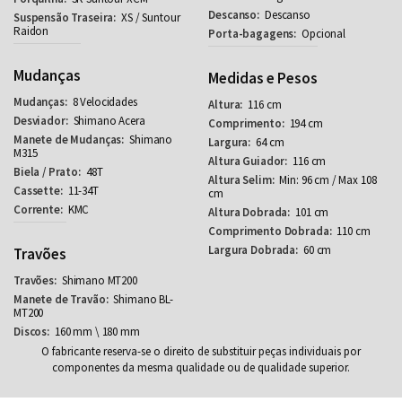
Descanso
XS / Suntour
Raidon
Opcional
Mudanças
Medidas e Pesos
8 Velocidades
116 cm
Shimano Acera
194 cm
Shimano
64 cm
M315
116 cm
48T
Min: 96 cm / Max 108
11-34T
cm
KMC
101 cm
110 cm
60 cm
Travões
Shimano MT200
Shimano BL-
MT200
160 mm \ 180 mm
O fabricante reserva-se o direito de substituir peças individuais por
componentes da mesma qualidade ou de qualidade superior.