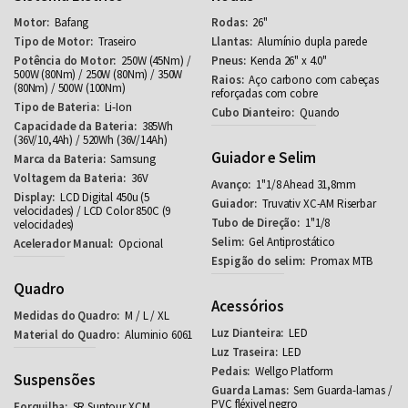
Bafang
26"
Traseiro
Alumínio dupla parede
250W (45Nm) /
Kenda 26" x 4.0"
500W (80Nm) / 250W (80Nm) / 350W
Aço carbono com cabeças
(80Nm) / 500W (100Nm)
reforçadas com cobre
Li-Ion
Quando
385Wh
(36V/10,4Ah) / 520Wh (36V/14Ah)
Guiador e Selim
Samsung
36V
1"1/8 Ahead 31,8mm
LCD Digital 450u (5
Truvativ XC-AM Riserbar
velocidades) / LCD Color 850C (9
1"1/8
velocidades)
Gel Antiprostático
Opcional
Promax MTB
Quadro
Acessórios
M / L / XL
LED
Aluminio 6061
LED
Wellgo Platform
Suspensões
Sem Guarda-lamas /
PVC fléxivel negro
SR Suntour XCM