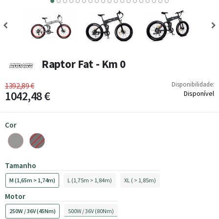
9
10
11
12
13
14
15
16
17
18
Raptor Fat - Km 0
Disponibilidade:
1392,89 €
1042,48 €
Disponível
Cor
Tamanho
M (1,65m > 1,74m)
L (1,75m > 1,84m)
XL ( > 1,85m)
Motor
250W / 36V (45Nm)
500W / 36V (80Nm)