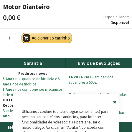
Motor Dianteiro
0,00 €
Disponibilidade:
Disponível
Adicionar ao carrinho
Garantia
Envios e Devoluções
Produtos novos
ENVIO GRÁTIS
em pedidos
5 Anos
nos quadros de bicicleta e
3
superiores a 500€.
Anos
nos de triciclos
3 Anos
nos componentes mecânicos
e elétricos
Todas as encomendas são enviadas
OUTLET / Teste / Usados /
100% asseguradas.
Recondicionados
Close
Bicicletas + triciclos: garantía de
1
Utilizamos cookies (ou tecnologias semelhantes) para
Cookie
Devoluções possíveis até 30 dias.
ano
Bar
personalizar conteúdos e anúncios, para fornecer
funcionalidades de redes sociais e para analisar o
Métodos de Pagamento
Suporte
nosso tráfego. Ao clicar em "Aceitar", concorda com