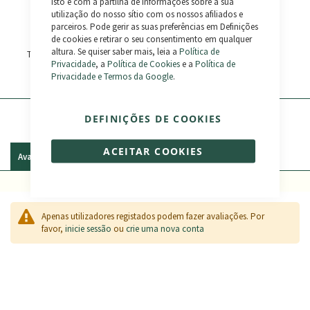
isto e com a partilha de informações sobre a sua
Consulta as
Perguntas
utilização do nosso sítio com os nossos afiliados e
Frequentes
ou contacta-nos:
parceiros. Pode gerir as suas preferências em Definições
Cartão
(+351) 929 193 111
de cookies e retirar o seu consentimento em qualquer
altura. Se quiser saber mais, leia a
Política de
Transferência Bancária
Bikelec LiveChat
Privacidade
, a
Política de Cookies
e a
Política de
Privacidade e Termos da Google
.
Paypal
WhatsApp
DEFINIÇÕES DE COOKIES
ACEITAR COOKIES
Avaliações
Apenas utilizadores registados podem fazer avaliações. Por
favor,
inicie sessão
ou
crie uma nova conta