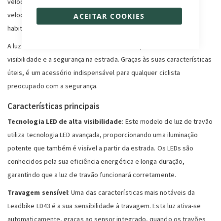
velocidades mais elevadas do que uma bicicleta convencional,
velocidades a que os outros utentes da estrada não estão
ACEITAR COOKIES
habituados.
A luz de travão Leadbike LD43 foi concebida para aumentar a
visibilidade e a segurança na estrada. Graças às suas características
úteis, é um acessório indispensável para qualquer ciclista
preocupado com a segurança.
Características principais
Tecnologia LED de alta visibilidade
: Este modelo de luz de travão
utiliza tecnologia LED avançada, proporcionando uma iluminação
potente que também é visível a partir da estrada. Os LEDs são
conhecidos pela sua eficiência energética e longa duração,
garantindo que a luz de travão funcionará corretamente.
Travagem sensível
: Uma das características mais notáveis da
Leadbike LD43 é a sua sensibilidade à travagem. Esta luz ativa-se
automaticamente, graças ao sensor integrado, quando os travões