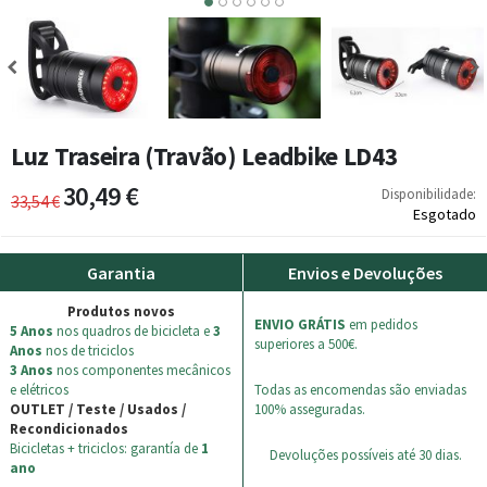
4
5
6
Luz Traseira (Travão) Leadbike LD43
30,49 €
Disponibilidade:
33,54 €
Esgotado
Garantia
Envios e Devoluções
Produtos novos
ENVIO GRÁTIS
em pedidos
5 Anos
nos quadros de bicicleta e
3
superiores a 500€.
Anos
nos de triciclos
3 Anos
nos componentes mecânicos
e elétricos
Todas as encomendas são enviadas
OUTLET / Teste / Usados /
100% asseguradas.
Recondicionados
Bicicletas + triciclos: garantía de
1
Devoluções possíveis até 30 dias.
ano