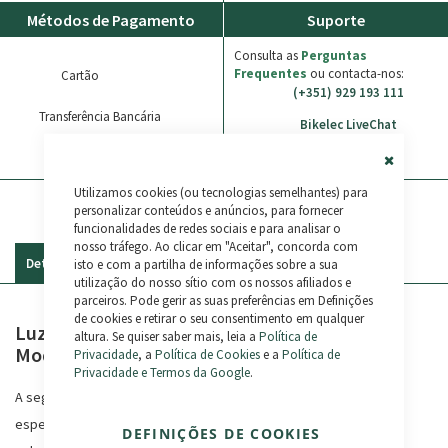
Métodos de Pagamento
Suporte
Consulta as
Perguntas
Frequentes
ou contacta-nos:
Cartão
(+351) 929 193 111
Transferência Bancária
Bikelec LiveChat
Paypal
WhatsApp
Close
Utilizamos cookies (ou tecnologias semelhantes) para
Cookie
Bar
personalizar conteúdos e anúncios, para fornecer
funcionalidades de redes sociais e para analisar o
nosso tráfego. Ao clicar em "Aceitar", concorda com
isto e com a partilha de informações sobre a sua
Detalhes
Avaliações
utilização do nosso sítio com os nossos afiliados e
parceiros. Pode gerir as suas preferências em Definições
de cookies e retirar o seu consentimento em qualquer
Luz de travão LED para bicicletas eléctricas -
altura. Se quiser saber mais, leia a
Política de
Modelo Leadbike LD43
Privacidade
, a
Política de Cookies
e a
Política de
Privacidade e Termos da Google
.
A segurança é uma prioridade quando se trata de pedalar,
especialmente se andar numa bicicleta eléctrica que atinge
DEFINIÇÕES DE COOKIES