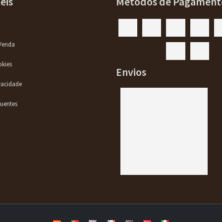
eis
Métodos de Pagament
Venda
okies
Envios
ivacidade
quentes