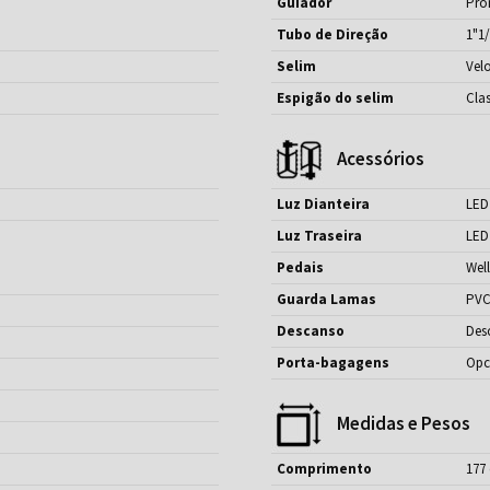
Guiador
Pro
Tubo de Direção
1"1
Selim
Vel
Espigão do selim
Clas
Acessórios
Luz Dianteira
LED
Luz Traseira
LED
Pedais
Wel
Guarda Lamas
PVC 
Descanso
Des
Porta-bagagens
Opc
Medidas e Pesos
Comprimento
177