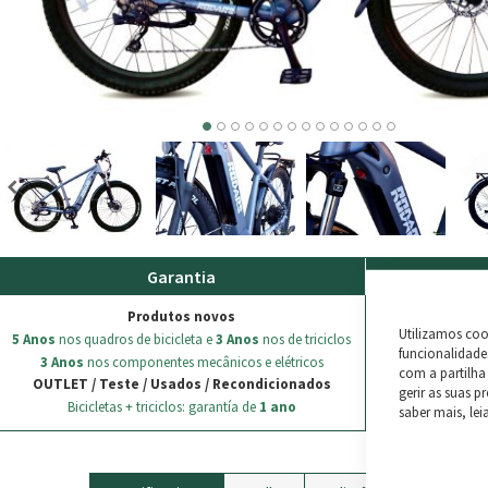
Garantia
En
Produtos novos
ENVIO GRÁ
Utilizamos coo
5 Anos
nos quadros de bicicleta e
3 Anos
nos de triciclos
funcionalidades
3 Anos
nos componentes mecânicos e elétricos
Todas as encome
com a partilha
OUTLET / Teste / Usados / Recondicionados
gerir as suas p
Devolu
Bicicletas + triciclos: garantía de
1 ano
saber mais, lei