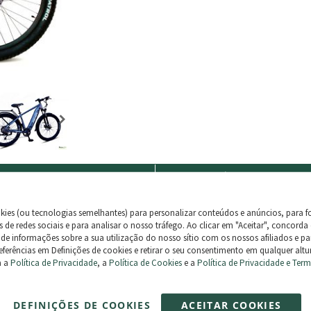
vios e Devoluções
Métodos de Pagam
TIS
em pedidos superiores a 500€.
kies (ou tecnologias semelhantes) para personalizar conteúdos e anúncios, para f
Cartão
 de redes sociais e para analisar o nosso tráfego. Ao clicar em "Aceitar", concorda
ndas são enviadas 100% asseguradas.
Transferência Bancária
 de informações sobre a sua utilização do nosso sítio com os nossos afiliados e pa
referências em Definições de cookies e retirar o seu consentimento em qualquer altur
ções possíveis até 30 dias.
Paypal
a a
Política de Privacidade
, a
Política de Cookies
e a
Política de Privacidade e Ter
DEFINIÇÕES DE COOKIES
ACEITAR COOKIES