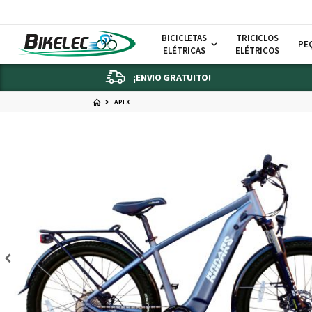
BICICLETAS
TRICICLOS
PE
ELÉTRICAS
ELÉTRICOS
¡ENVIO GRATUITO!
APEX