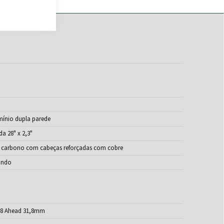
mínio dupla parede
a 28" x 2,3"
 carbono com cabeças reforçadas com cobre
ando
/8 Ahead 31,8mm