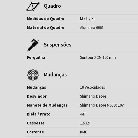
Quadro
Medidas do Quadro
M / L / XL
Material do Quadro
Aluminio 6061
Suspensões
Forquilha
Suntour XCM 120 mm
Mudanças
Mudanças
10 Velocidades
Desviador
Shimano Deore
Manete de Mudanças
Shimano Deore M6000 10V
Biela / Prato
44T
Cassette
12-32T
Corrente
KMC