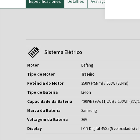
Especificaciones
Detalhes
Avaliações
Sistema Elétrico
Motor
Bafang
Tipo de Motor
Traseiro
Potência do Motor
250W (45Nm) / 500W (80Nm)
Tipo de Bateria
Li-Ion
Capacidade da Bateria
420Wh (36V/11,2Ah) / 650Wh (36V/1
Marca da Bateria
Samsung
Voltagem da Bateria
36V
Display
LCD Digital 450u (5 velocidades) /