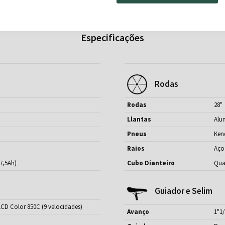
Especificações
Rodas
Rodas
28"
Llantas
Alu
Pneus
Kend
Raios
Aço
7,5Ah)
Cubo Dianteiro
Qu
Guiador e Selim
 LCD Color 850C (9 velocidades)
Avanço
1"1