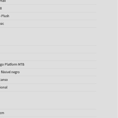
max
/8
o Plush
sic
lgo Platform MTB
fléxivel negro
canso
ional
 cm