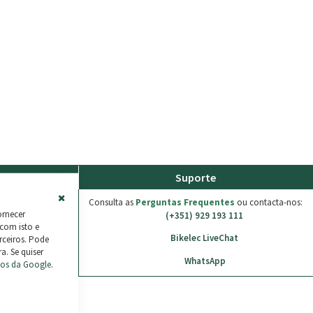
ento
Suporte
Consulta as
Perguntas Frequentes
ou contacta-nos:
Close
ornecer
(+351) 929 193 111
Cookie
 com isto e
Bar
Bikelec LiveChat
rceiros. Pode
a. Se quiser
WhatsApp
mos da Google
.