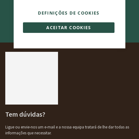
Receba ofertas e promoções exclusivas
Seja o primeiro a saber das últimas novidades e ofertas da Bikelec.
DEFINIÇÕES DE COOKIES
Siga-nos nas nossas redes sociais!
ACEITAR COOKIES
Tem dúvidas?
Ligue ou envie-nos um e-mail e a nossa equipa tratará de lhe dar todas as
informações que necessitar.