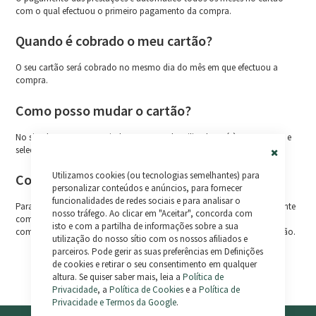
com o qual efectuou o primeiro pagamento da compra.
Quando é cobrado o meu cartão?
O seu cartão será cobrado no mesmo dia do mês em que efectuou a
compra.
Como posso mudar o cartão?
No site da Sequra, a partir da sua conta de utilizador, vá à sua compra e
seleccione o separador "Cartão associado" > "Adicionar novo cartão".
Close
Utilizamos cookies (ou tecnologias semelhantes) para
Como é que posso amortizar o pagamento?
Cookie
Bar
personalizar conteúdos e anúncios, para fornecer
funcionalidades de redes sociais e para analisar o
Para amortizar o plano antes da última prestação contacte directamente
nosso tráfego. Ao clicar em "Aceitar", concorda com
com a Sequra para se informar do montante final e de como proceder
isto e com a partilha de informações sobre a sua
com o pagamento. Todas as alterações são gratuitas e sem penalização.
utilização do nosso sítio com os nossos afiliados e
parceiros. Pode gerir as suas preferências em Definições
de cookies e retirar o seu consentimento em qualquer
altura. Se quiser saber mais, leia a
Política de
Privacidade
, a
Política de Cookies
e a
Política de
Privacidade e Termos da Google
.